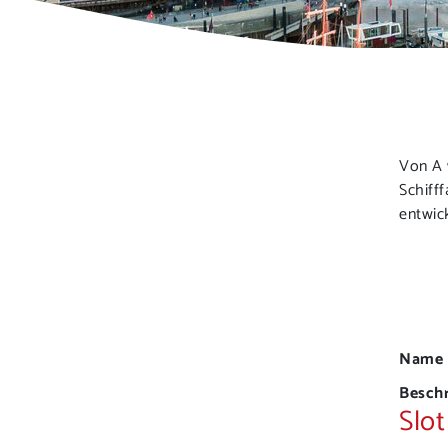
Von A 
Schiff
entwic
Name d
Beschr
Slot