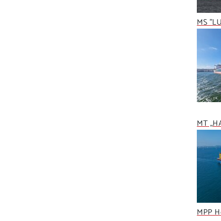
MS "L
MT „H
MPP He