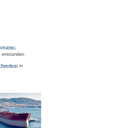
ontainer
,
o entstanden.
a
Reederei
in