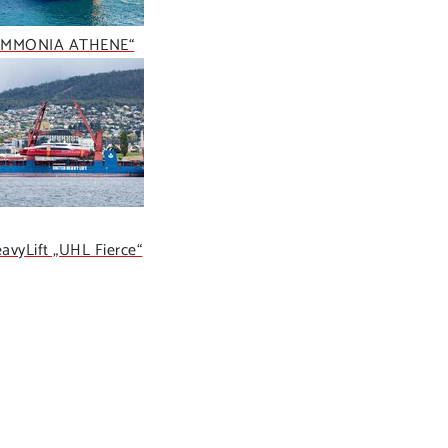
AMMONIA ATHENE“
vyLift „UHL Fierce“