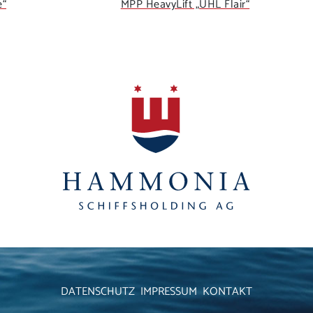
e“
MPP HeavyLift „UHL Flair“
DATENSCHUTZ
IMPRESSUM
KONTAKT