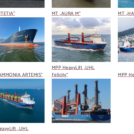
UTETIA"
MT „AURA M“
MT „H
MPP HeavyLift „UHL
AMMONIA ARTEMIS“
Felicity“
MPP Hea
avyLift „UHL