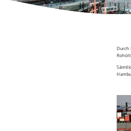
Durch 
Rohölta
Sämtli
Hambur